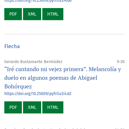
https://doi.org/10.25009/pyfril.v2i4.60
PDF
XML
HTML
Flecha
Gerardo Bustamante Bermúdez
9-30
“Iré cantando mi vejez primera”. Melancolía y
duelo en algunos poemas de Abigael
Bohórquez
https://doi.org/10.25009/pyfril.v2i4.62
PDF
XML
HTML