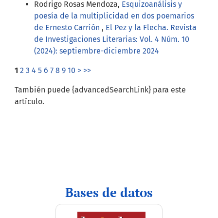
Rodrigo Rosas Mendoza,
Esquizoanálisis y
poesía de la multiplicidad en dos poemarios
de Ernesto Carrión
,
El Pez y la Flecha. Revista
de Investigaciones Literarias: Vol. 4 Núm. 10
(2024): septiembre-diciembre 2024
1
2
3
4
5
6
7
8
9
10
>
>>
También puede {advancedSearchLink} para este
artículo.
indices
Bases de datos