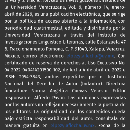
El Pez y la Flecha. Revista de Investigaciones Literarias
de
la Universidad Veracruzana, Vol. 6, número 14, enero-
abril de 2026, es una publicación electrónica, que se rige
por la política de acceso abierto a la información, con
periodicidad cuatrimestral, editada y distribuida por la
Universidad Veracruzana a través del Instituto de
Investigaciones Lingüístico-Literarias, calle Estanzuela 47
B, Fraccionamiento Pomona, C. P. 91040, Xalapa, Veracruz,
México, correo electrónico
elpezylaflecha@uv.mx
. Con
certificado de reserva de derechos al Uso Exclusivo No.
04-2022-040414201500-102, de fecha 4 de abril de 2022 e
ISSN: 2954-3843, ambos expedidos por el Instituto
Nacional del Derecho de Autor (Indautor). Directora
fundadora: Norma Angélica Cuevas Velasco. Editor
responsable: Alfredo Pavón. Las opiniones expresadas
por los autores no reflejan necesariamente la postura de
los editores. La originalidad de los contenidos queda
bajo estricta responsabilidad del autor. Consúltala de
manera gratuita en
elpezylaflecha.uv.mx
. Fecha de la