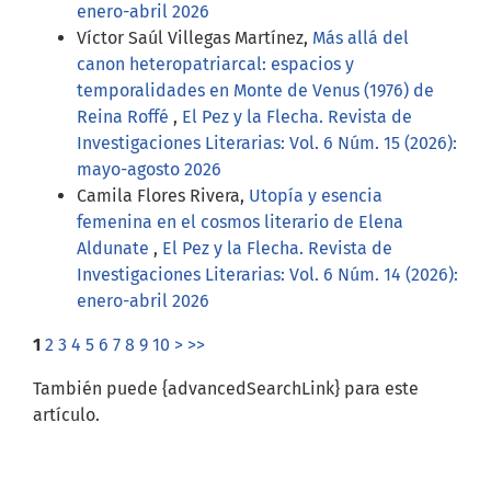
enero-abril 2026
Víctor Saúl Villegas Martínez,
Más allá del
canon heteropatriarcal: espacios y
temporalidades en Monte de Venus (1976) de
Reina Roffé
,
El Pez y la Flecha. Revista de
Investigaciones Literarias: Vol. 6 Núm. 15 (2026):
mayo-agosto 2026
Camila Flores Rivera,
Utopía y esencia
femenina en el cosmos literario de Elena
Aldunate
,
El Pez y la Flecha. Revista de
Investigaciones Literarias: Vol. 6 Núm. 14 (2026):
enero-abril 2026
1
2
3
4
5
6
7
8
9
10
>
>>
También puede {advancedSearchLink} para este
artículo.