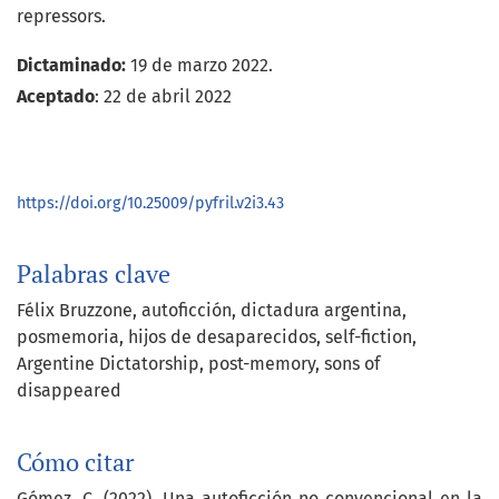
repressors.
Dictaminado:
19 de marzo 2022.
Aceptado
: 22 de abril 2022
https://doi.org/10.25009/pyfril.v2i3.43
Palabras clave
Félix Bruzzone
autoficción
dictadura argentina
posmemoria
hijos de desaparecidos
self-fiction
Argentine Dictatorship
post-memory
sons of
disappeared
Cómo citar
Gómez, C. (2022). Una autoficción no convencional en la