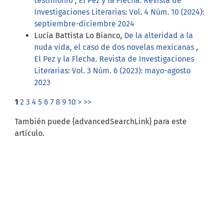
testimonio
,
El Pez y la Flecha. Revista de
Investigaciones Literarias: Vol. 4 Núm. 10 (2024):
septiembre-diciembre 2024
Lucía Battista Lo Bianco,
De la alteridad a la
nuda vida, el caso de dos novelas mexicanas
,
El Pez y la Flecha. Revista de Investigaciones
Literarias: Vol. 3 Núm. 6 (2023): mayo-agosto
2023
1
2
3
4
5
6
7
8
9
10
>
>>
También puede {advancedSearchLink} para este
artículo.
indices