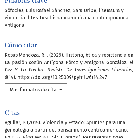
Palabras clave
Sófocles
Luis Rafael Sánchez
Sara Uribe
literatura y
violencia
literatura hispanoamericana contemporánea
Antígona
Cómo citar
Rosas Mendoza, R. . (2026). Historia, ética y resistencia en
La pasión según Antígona Pérez y Antígona González.
El
Pez Y La Flecha. Revista De Investigaciones Literarias
,
6
(14). https://doi.org/10.25009/pyfril.v6i14.247
Más formatos de cita
Citas
Aguilar, P. (2015). Violencia y Estado: Apuntes para una
genealogía a partir del pensamiento centroamericano.
En H. G. Vázquez & L. Siri (Comps.), Representaciones